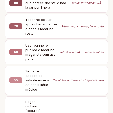
que parece doente e não
80
Ritual: lavar mãos 10Ã—
lavar por 1 hora
Tocar no celular
após chegar da rua
70
Ritual: limpar celular, lavar rosto
e depois tocar no
rosto
Usar banheiro
público e tocar na
60
Ritual: lavar 5Ã—, verificar sabão
maçaneta sem usar
papel
Sentar em
cadeira de
sala de espera
50
Ritual: trocar roupa ao chegar em casa
de consultório
médico
Pegar
dinheiro
(cédulas)