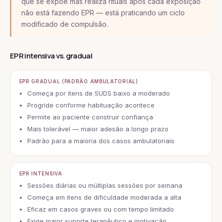
que se expõe mas realiza rituais após cada exposição
não está fazendo EPR — está praticando um ciclo
modificado de compulsão.
EPR intensiva vs. gradual
EPR GRADUAL (PADRÃO AMBULATORIAL)
Começa por itens de SUDS baixo a moderado
Progride conforme habituação acontece
Permite ao paciente construir confiança
Mais tolerável — maior adesão a longo prazo
Padrão para a maioria dos casos ambulatoriais
EPR INTENSIVA
Sessões diárias ou múltiplas sessões por semana
Começa em itens de dificuldade moderada a alta
Eficaz em casos graves ou com tempo limitado
Exige maior suporte terapêutico e motivação