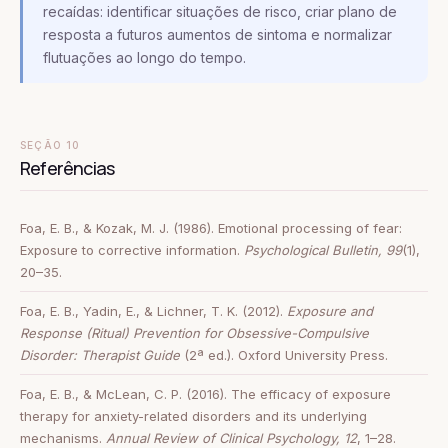
recaídas: identificar situações de risco, criar plano de
resposta a futuros aumentos de sintoma e normalizar
flutuações ao longo do tempo.
SEÇÃO 10
Referências
Foa, E. B., & Kozak, M. J. (1986). Emotional processing of fear:
Exposure to corrective information.
Psychological Bulletin, 99
(1),
20–35.
Foa, E. B., Yadin, E., & Lichner, T. K. (2012).
Exposure and
Response (Ritual) Prevention for Obsessive-Compulsive
Disorder: Therapist Guide
(2ª ed.). Oxford University Press.
Foa, E. B., & McLean, C. P. (2016). The efficacy of exposure
therapy for anxiety-related disorders and its underlying
mechanisms.
Annual Review of Clinical Psychology, 12
, 1–28.