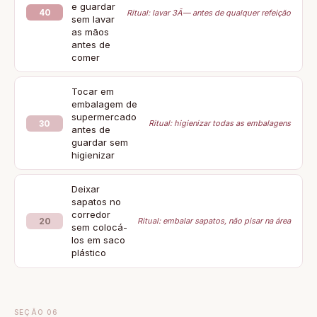
e guardar
40
Ritual: lavar 3Ã— antes de qualquer refeição
sem lavar
as mãos
antes de
comer
Tocar em
embalagem de
supermercado
30
Ritual: higienizar todas as embalagens
antes de
guardar sem
higienizar
Deixar
sapatos no
corredor
20
Ritual: embalar sapatos, não pisar na área
sem colocá-
los em saco
plástico
SEÇÃO 06