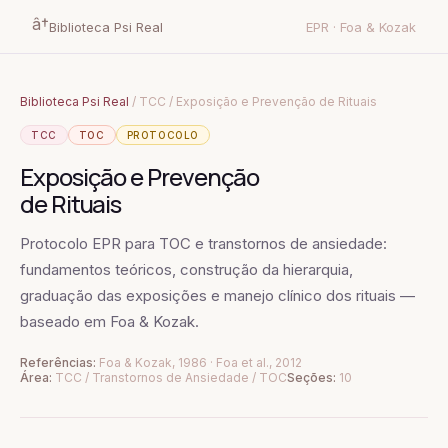
â†
Biblioteca Psi Real
EPR · Foa & Kozak
Biblioteca Psi Real
/ TCC / Exposição e Prevenção de Rituais
TCC
TOC
PROTOCOLO
Exposição e Prevenção
de Rituais
Protocolo EPR para TOC e transtornos de ansiedade:
fundamentos teóricos, construção da hierarquia,
graduação das exposições e manejo clínico dos rituais —
baseado em Foa & Kozak.
Referências:
Foa & Kozak, 1986 · Foa et al., 2012
Área:
TCC / Transtornos de Ansiedade / TOC
Seções:
10