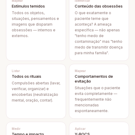
Mapear
Identificar
Estímulos temidos
Conteúdo das obsessões
Todos os objetos,
O que exatamente o
situações, pensamentos e
paciente teme que
imagens que disparam
aconteça? A ameaça
obsessões — internos e
específica — não apenas
externos.
"tenho medo de
contaminação" mas "tenho
medo de transmitir doença
para minha família".
Listar
Mapear
Todos os rituais
Comportamentos de
evitação
Compulsões abertas (lavar,
Situações que o paciente
verificar, organizar) e
evita completamente —
encobertas (neutralização
frequentemente não
mental, oração, contar).
mencionadas
espontaneamente.
Medir
Aplicar
Tempo e impacto
Y-BOCS