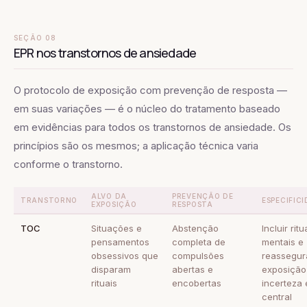
SEÇÃO 08
EPR nos transtornos de ansiedade
O protocolo de exposição com prevenção de resposta —
em suas variações — é o núcleo do tratamento baseado
em evidências para todos os transtornos de ansiedade. Os
princípios são os mesmos; a aplicação técnica varia
conforme o transtorno.
ALVO DA
PREVENÇÃO DE
TRANSTORNO
ESPECIFIC
EXPOSIÇÃO
RESPOSTA
TOC
Situações e
Abstenção
Incluir ritu
pensamentos
completa de
mentais e
obsessivos que
compulsões
reassegur
disparam
abertas e
exposiçã
rituais
encobertas
incerteza 
central