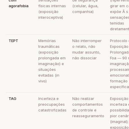
com
sensações
de segurança
(hipervent
agorafobia
físicas internas
(celular, água,
girar em c
(exposição
companhia)
expõe Ã s
interoceptiva)
sensaçõe
temidas
diretamen
TEPT
Memórias
Não interromper
Protocolo
traumáticas
o relato, não
Exposição
(exposição
mudar assunto,
Prolongad
prolongada em
não dissociar
Foa — 90 
imaginação) e
imaginaç
situações
processa
evitadas (in
emocional
vivo)
formação
específica
TAG
Incerteza e
Não realizar
Exposiçã
preocupações
comportamentos
incerteza
catastrofizadas
de controle e
possibilid
reasseguramento
pior cenár
(imaginal);
exposição