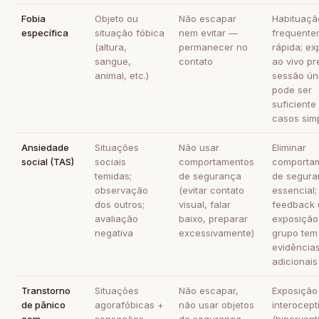
Fobia
Objeto ou
Não escapar
Habituaçã
específica
situação fóbica
nem evitar —
frequente
(altura,
permanecer no
rápida; ex
sangue,
contato
ao vivo pre
animal, etc.)
sessão ún
pode ser
suficiente
casos sim
Ansiedade
Situações
Não usar
Eliminar
social (TAS)
sociais
comportamentos
comporta
temidas;
de segurança
de segura
observação
(evitar contato
essencial;
dos outros;
visual, falar
feedback ú
avaliação
baixo, preparar
exposição
negativa
excessivamente)
grupo tem
evidência
adicionais
Transtorno
Situações
Não escapar,
Exposição
de pânico
agorafóbicas +
não usar objetos
interocept